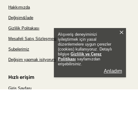
Hakkımızda
Değişim&İade
Gizlilik Politakası
Alışveriş deneyiminizi
Mesafeli Satış Sözleşmesi
iyileştirmek için yasal
düzenlemelere uygun çerezler
(cookies) kullanıyoruz. Detaylı
Şubelerimiz
bilgiye
Gizlilik ve Çerez
Politikası
sayfamızdan
Değişim yapmak isityorum
erişebilirsiniz.
Anladım
Hızlı erişim
Giriş Sayfası
Siparişim Nerede?
Şifremi Unuttum Sayfası
Favori Ürünler Sayfası
Bizimle İletişime Geç