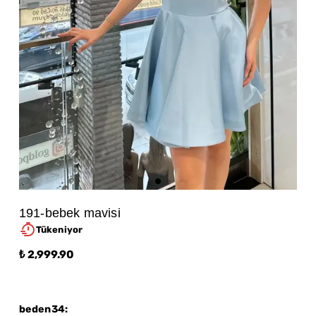
191-bebek mavisi
Tükeniyor
₺ 2,999.90
beden34
: