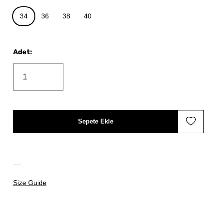
34
36
38
40
Adet
:
Sepete Ekle
Size Guide