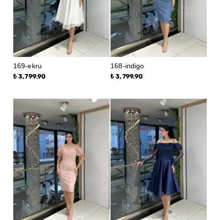
169-ekru
168-indigo
₺ 3,799.90
₺ 3,799.90