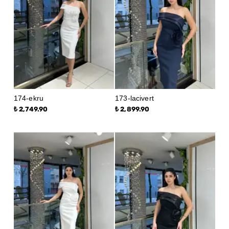
174-ekru
173-lacivert
₺ 2,749.90
₺ 2,899.90