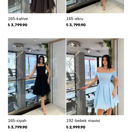
165-kahve
165-ekru
₺ 3,799.90
₺ 3,799.90
165-siyah
192-bebek mavisi
₺ 3,799.90
₺ 2,999.90