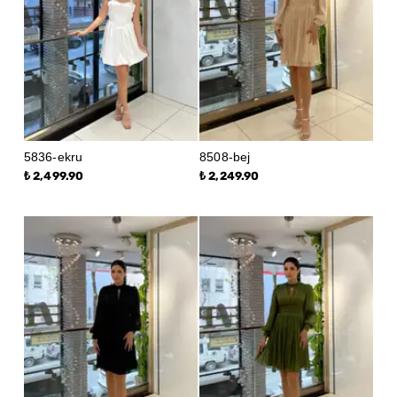
5836-ekru
8508-bej
₺ 2,499.90
₺ 2,249.90