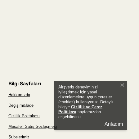
Bilgi Sayfaları
Alışveriş deneyiminizi
iyileştirmek için yasal
Hakkımızda
düzenlemelere uygun çerezler
(cookies) kullanıyoruz. Detaylı
Değişim&İade
bilgiye
Gizlilik ve Çerez
Politikası
sayfamızdan
Gizlilik Politakası
erişebilirsiniz.
Anladım
Mesafeli Satış Sözleşmesi
Şubelerimiz