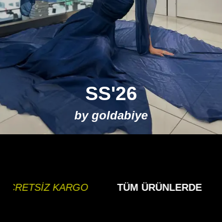
SS'26
by goldabiye
İZ KARGO
TÜM ÜRÜNLERDE
ÜCRE