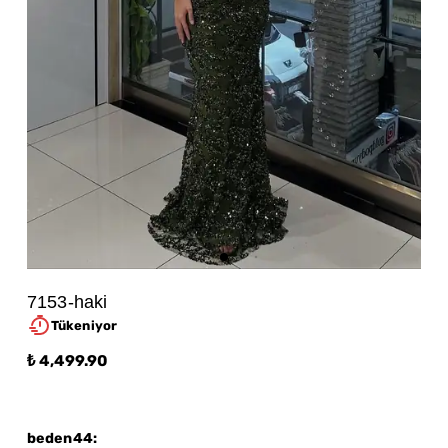
7153-haki
Tükeniyor
₺ 4,499.90
beden44
: