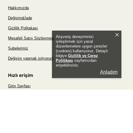
Hakkımızda
Değişim&İade
Gizlilik Politakası
Alışveriş deneyiminizi
Mesafeli Satış Sözleşmesi
iyileştirmek için yasal
düzenlemelere uygun çerezler
Şubelerimiz
(cookies) kullanıyoruz. Detaylı
bilgiye
Gizlilik ve Çerez
Değişim yapmak isityorum
Politikası
sayfamızdan
erişebilirsiniz.
Anladım
Hızlı erişim
Giriş Sayfası
Siparişim Nerede?
Şifremi Unuttum Sayfası
Favori Ürünler Sayfası
Bizimle İletişime Geç