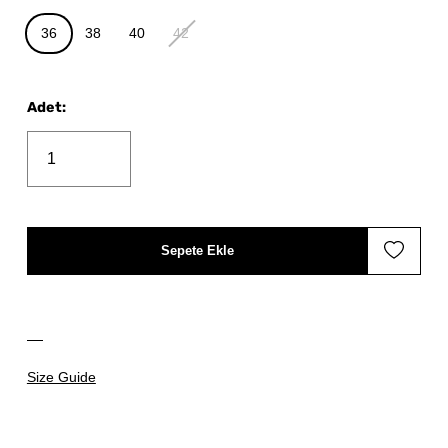
36
38
40
42
Adet
:
Sepete Ekle
Size Guide