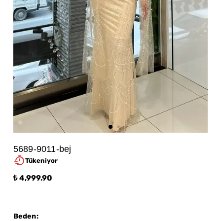
5689-9011-bej
Tükeniyor
₺ 4,999.90
Beden
: