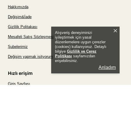
Hakkımızda
Değişim&İade
Gizlilik Politakası
Alışveriş deneyiminizi
Mesafeli Satış Sözleşmesi
iyileştirmek için yasal
düzenlemelere uygun çerezler
(cookies) kullanıyoruz. Detaylı
Şubelerimiz
bilgiye
Gizlilik ve Çerez
Politikası
sayfamızdan
Değişim yapmak isityorum
erişebilirsiniz.
Anladım
Hızlı erişim
Giriş Sayfası
Siparişim Nerede?
Şifremi Unuttum Sayfası
Favori Ürünler Sayfası
Bizimle İletişime Geç