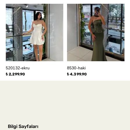
520132-ekru
8530-haki
₺ 2,299.90
₺ 4,399.90
Bilgi Sayfaları