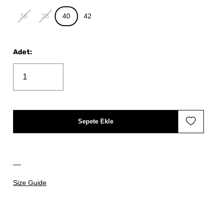
36
38
40
42
Adet
:
Sepete Ekle
Size Guide