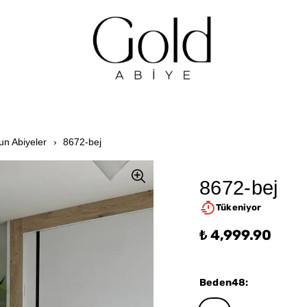
un Abiyeler
8672-bej
8672-bej
Tükeniyor
₺ 4,999.90
Beden48
: