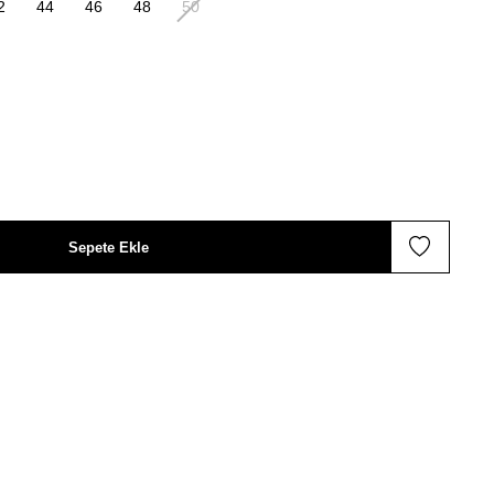
2
44
46
48
50
Sepete Ekle