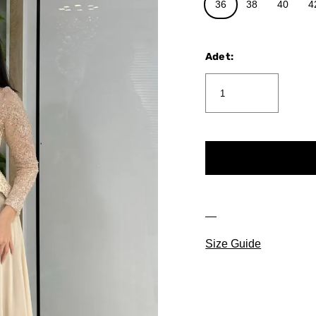
36
38
40
4
Adet
:
Size Guide