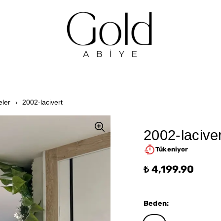
eler
2002-lacivert
2002-laciver
Tükeniyor
₺ 4,199.90
Beden
: