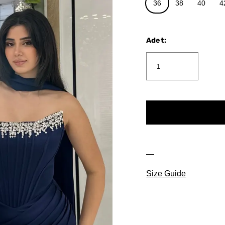
36
38
40
4
Adet
:
Size Guide