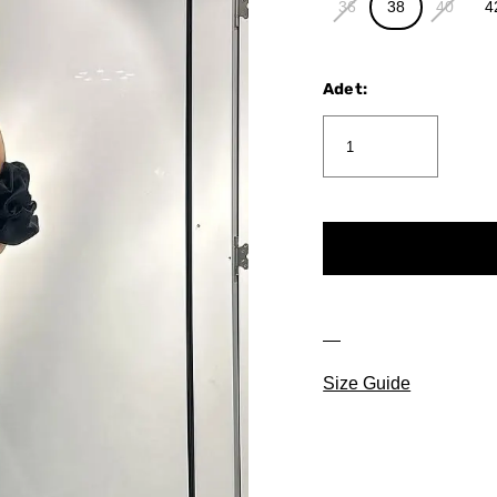
36
38
40
4
Adet
:
Size Guide