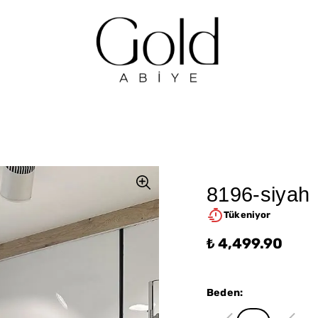
8196-siyah
Tükeniyor
₺ 4,499.90
Beden
: