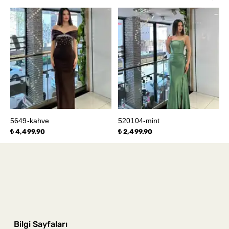
5649-kahve
520104-mint
₺ 4,499.90
₺ 2,499.90
Bilgi Sayfaları