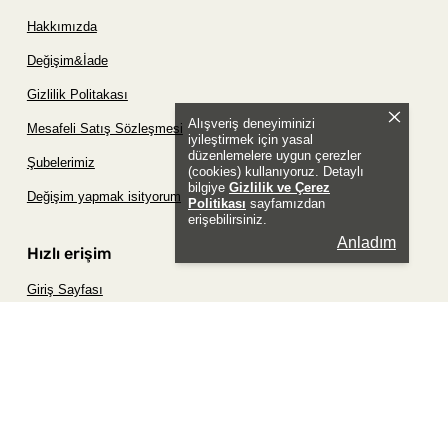
Hakkımızda
Değişim&İade
Gizlilik Politakası
Alışveriş deneyiminizi
Mesafeli Satış Sözleşmesi
iyileştirmek için yasal
düzenlemelere uygun çerezler
Şubelerimiz
(cookies) kullanıyoruz. Detaylı
bilgiye
Gizlilik ve Çerez
Değişim yapmak isityorum
Politikası
sayfamızdan
erişebilirsiniz.
Anladım
Hızlı erişim
Giriş Sayfası
Siparişim Nerede?
Şifremi Unuttum Sayfası
Favori Ürünler Sayfası
Bizimle İletişime Geç