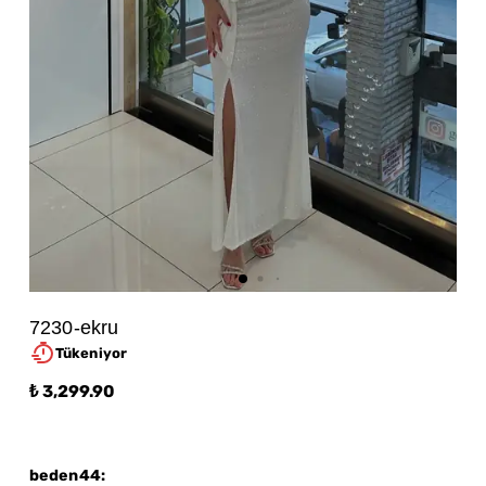
7230-ekru
Tükeniyor
₺ 3,299.90
beden44
: