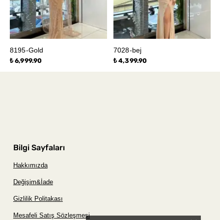
8195-Gold
7028-bej
₺ 6,999.90
₺ 4,399.90
Bilgi Sayfaları
Hakkımızda
Değişim&İade
Gizlilik Politakası
Mesafeli Satış Sözleşmesi