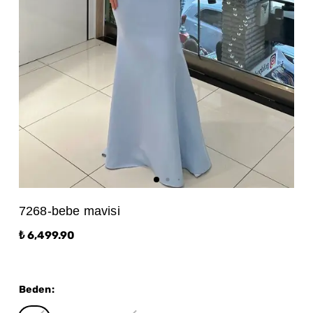
7268-bebe mavisi
₺ 6,499.90
Beden
: