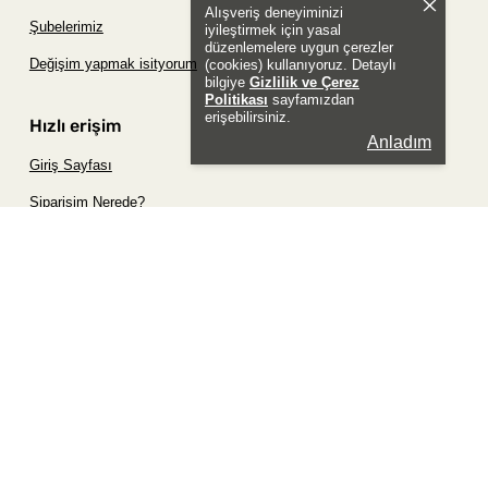
Alışveriş deneyiminizi
Şubelerimiz
iyileştirmek için yasal
düzenlemelere uygun çerezler
Değişim yapmak isityorum
(cookies) kullanıyoruz. Detaylı
bilgiye
Gizlilik ve Çerez
Politikası
sayfamızdan
erişebilirsiniz.
Hızlı erişim
Anladım
Giriş Sayfası
Siparişim Nerede?
Şifremi Unuttum Sayfası
Favori Ürünler Sayfası
Bizimle İletişime Geç
Sosyal
Whatsapp
Instagram