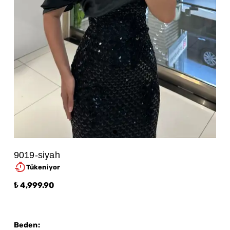
9019-siyah
Tükeniyor
₺ 4,999.90
Beden
: