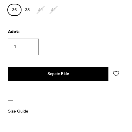
36
38
40
42
Adet
:
Sepete Ekle
Size Guide