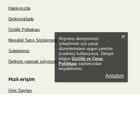
Hakkımızda
Değişim&İade
Gizlilik Politakası
Alışveriş deneyiminizi
Mesafeli Satış Sözleşmesi
iyileştirmek için yasal
düzenlemelere uygun çerezler
Şubelerimiz
(cookies) kullanıyoruz. Detaylı
bilgiye
Gizlilik ve Çerez
Değişim yapmak isityorum
Politikası
sayfamızdan
erişebilirsiniz.
Anladım
Hızlı erişim
Giriş Sayfası
Siparişim Nerede?
Şifremi Unuttum Sayfası
Favori Ürünler Sayfası
Bizimle İletişime Geç