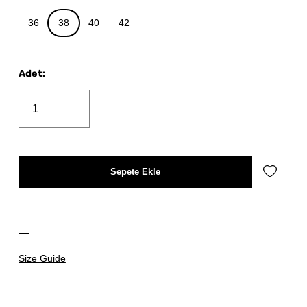
36
38
40
42
Adet
:
Sepete Ekle
Size Guide