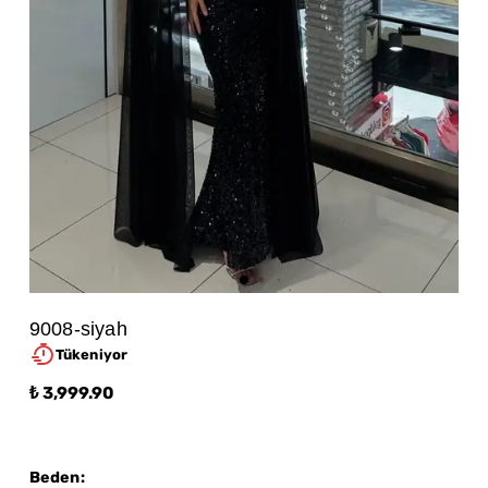
9008-siyah
Tükeniyor
₺ 3,999.90
Beden
: