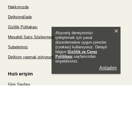
Hakkımızda
Değişim&İade
Gizlilik Politakası
Alışveriş deneyiminizi
Mesafeli Satış Sözleşmesi
iyileştirmek için yasal
düzenlemelere uygun çerezler
(cookies) kullanıyoruz. Detaylı
Şubelerimiz
bilgiye
Gizlilik ve Çerez
Politikası
sayfamızdan
Değişim yapmak isityorum
erişebilirsiniz.
Anladım
Hızlı erişim
Giriş Sayfası
Siparişim Nerede?
Şifremi Unuttum Sayfası
Favori Ürünler Sayfası
Bizimle İletişime Geç