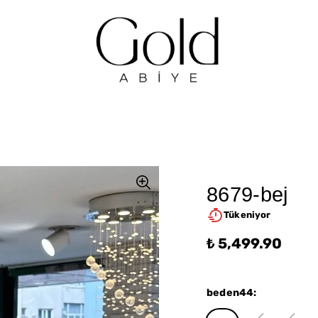
8679-bej
Tükeniyor
₺ 5,499.90
beden44
: