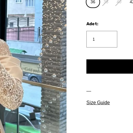
36
38
40
4
Adet
:
Size Guide