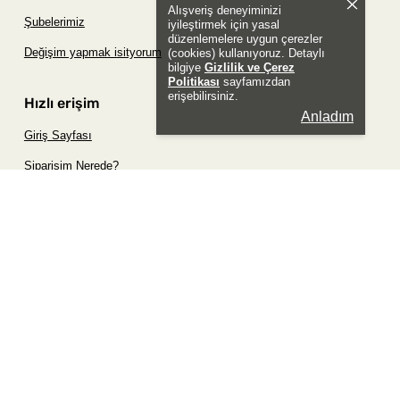
Alışveriş deneyiminizi
Şubelerimiz
iyileştirmek için yasal
düzenlemelere uygun çerezler
Değişim yapmak isityorum
(cookies) kullanıyoruz. Detaylı
bilgiye
Gizlilik ve Çerez
Politikası
sayfamızdan
erişebilirsiniz.
Hızlı erişim
Anladım
Giriş Sayfası
Siparişim Nerede?
Şifremi Unuttum Sayfası
Favori Ürünler Sayfası
Bizimle İletişime Geç
Sosyal
Whatsapp
Instagram