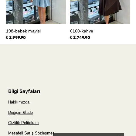
198-bebek mavisi
6160-kahve
₺ 2,999.90
₺ 2,749.90
Bilgi Sayfaları
Hakkımızda
Değişim&İade
Gizlilik Politakası
Mesafeli Satış Sözleşmesi