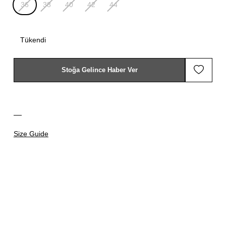
36
38
40
42
44
Tükendi
Stoğa Gelince Haber Ver
Size Guide