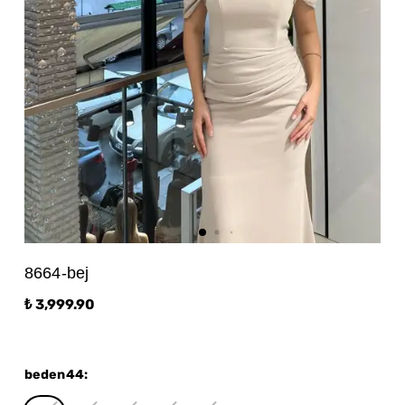
8664-bej
₺ 3,999.90
beden44
: