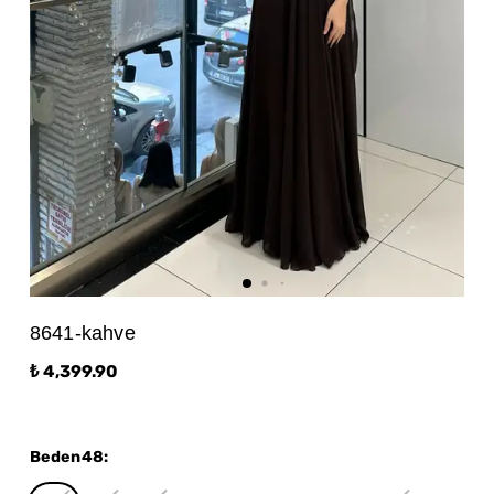
8641-kahve
₺ 4,399.90
Beden48
: