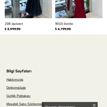
208-lacivert
9010-bordo
₺ 3,999.90
₺ 4,799.90
Bilgi Sayfaları
Hakkımızda
Değişim&İade
Gizlilik Politakası
Mesafeli Satış Sözleşmesi
Alışveriş deneyiminizi