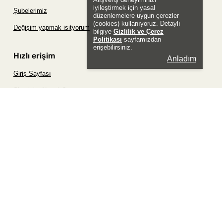
iyileştirmek için yasal
Şubelerimiz
düzenlemelere uygun çerezler
(cookies) kullanıyoruz. Detaylı
Değişim yapmak isityorum
bilgiye
Gizlilik ve Çerez
Politikası
sayfamızdan
erişebilirsiniz.
Hızlı erişim
Anladım
Giriş Sayfası
Siparişim Nerede?
Şifremi Unuttum Sayfası
Favori Ürünler Sayfası
Bizimle İletişime Geç
Sosyal
Whatsapp
Instagram