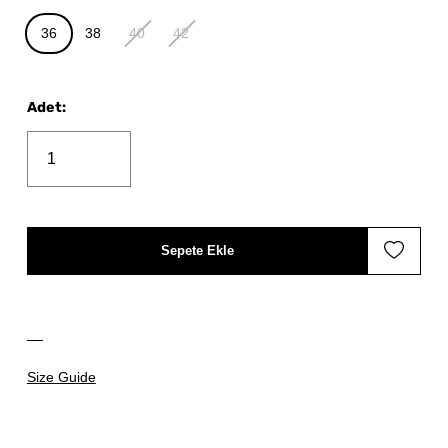
36
38
40
42
Adet
:
Sepete Ekle
Size Guide