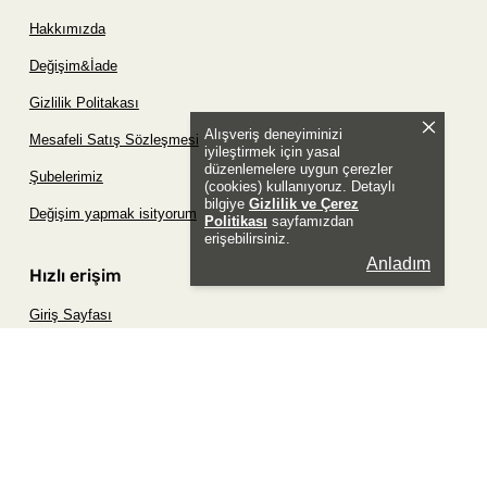
Hakkımızda
Değişim&İade
Gizlilik Politakası
Alışveriş deneyiminizi
Mesafeli Satış Sözleşmesi
iyileştirmek için yasal
düzenlemelere uygun çerezler
Şubelerimiz
(cookies) kullanıyoruz. Detaylı
bilgiye
Gizlilik ve Çerez
Değişim yapmak isityorum
Politikası
sayfamızdan
erişebilirsiniz.
Anladım
Hızlı erişim
Giriş Sayfası
Siparişim Nerede?
Şifremi Unuttum Sayfası
Favori Ürünler Sayfası
Bizimle İletişime Geç