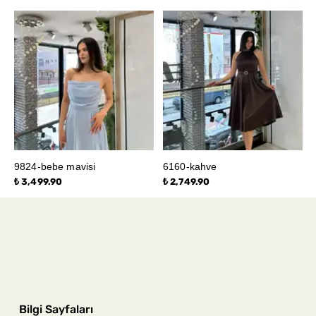
9824-bebe mavisi
6160-kahve
₺ 3,499.90
₺ 2,749.90
Bilgi Sayfaları