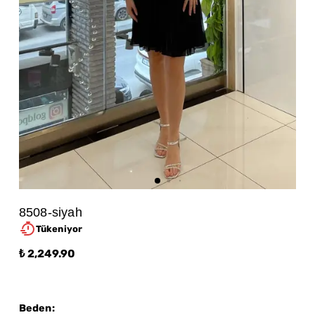
8508-siyah
Tükeniyor
₺ 2,249.90
Beden
: