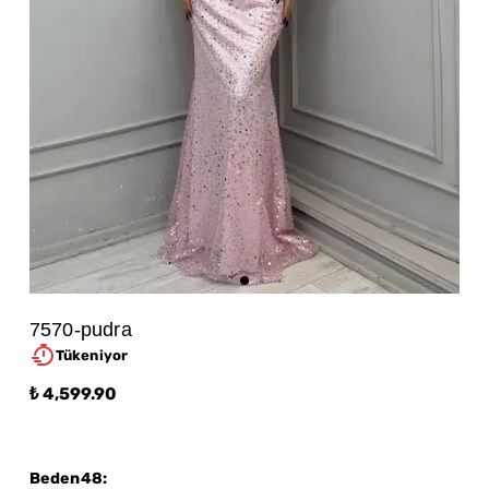
7570-pudra
Tükeniyor
₺ 4,599.90
Beden48
: