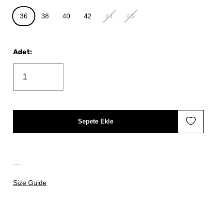
36
38
40
42
44
46
Adet
:
Sepete Ekle
Size Guide