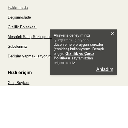
Hakkımızda
Değişim&İade
Gizlilik Politakası
Alışveriş deneyiminizi
Mesafeli Satış Sözleşmesi
iyileştirmek için yasal
düzenlemelere uygun çerezler
Şubelerimiz
(cookies) kullanıyoruz. Detaylı
bilgiye
Gizlilik ve Çerez
Değişim yapmak isityorum
Politikası
sayfamızdan
erişebilirsiniz.
Anladım
Hızlı erişim
Giriş Sayfası
Siparişim Nerede?
Şifremi Unuttum Sayfası
Favori Ürünler Sayfası
Bizimle İletişime Geç