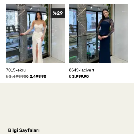
%
29
7015-ekru
8649-lacivert
₺ 3,499.90
₺ 2,499.90
₺ 3,999.90
Bilgi Sayfaları