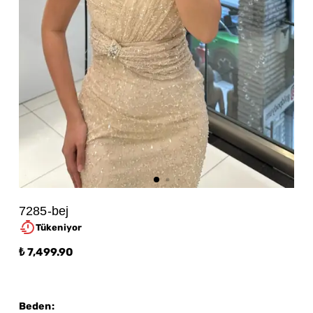
7285-bej
Tükeniyor
₺ 7,499.90
Beden
: