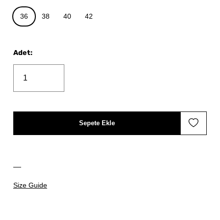
36
38
40
42
Adet
:
Sepete Ekle
Size Guide