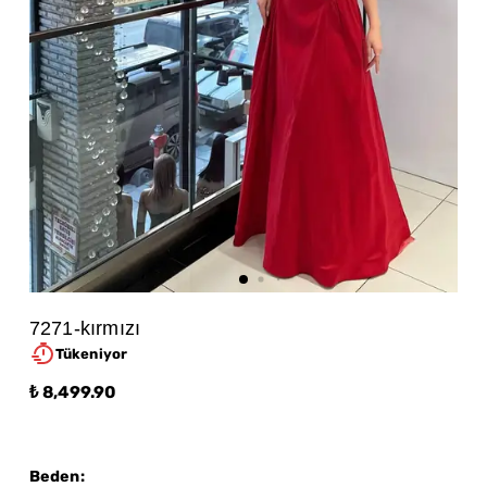
7271-kırmızı
Tükeniyor
₺ 8,499.90
Beden
: