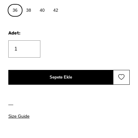
36
38
40
42
Adet
:
Sepete Ekle
Size Guide