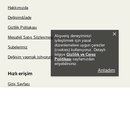
Hakkımızda
Değişim&İade
Gizlilik Politakası
Alışveriş deneyiminizi
Mesafeli Satış Sözleşmesi
iyileştirmek için yasal
düzenlemelere uygun çerezler
Şubelerimiz
(cookies) kullanıyoruz. Detaylı
bilgiye
Gizlilik ve Çerez
Değişim yapmak isityorum
Politikası
sayfamızdan
erişebilirsiniz.
Anladım
Hızlı erişim
Giriş Sayfası
Siparişim Nerede?
Şifremi Unuttum Sayfası
Favori Ürünler Sayfası
Bizimle İletişime Geç