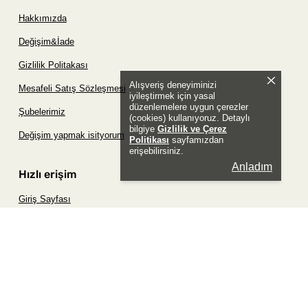
Hakkımızda
Değişim&İade
Gizlilik Politakası
Alışveriş deneyiminizi
Mesafeli Satış Sözleşmesi
iyileştirmek için yasal
düzenlemelere uygun çerezler
Şubelerimiz
(cookies) kullanıyoruz. Detaylı
bilgiye
Gizlilik ve Çerez
Değişim yapmak isityorum
Politikası
sayfamızdan
erişebilirsiniz.
Anladım
Hızlı erişim
Giriş Sayfası
Siparişim Nerede?
Şifremi Unuttum Sayfası
Favori Ürünler Sayfası
Bizimle İletişime Geç