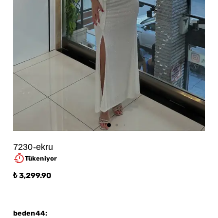
7230-ekru
Tükeniyor
₺ 3,299.90
beden44
: