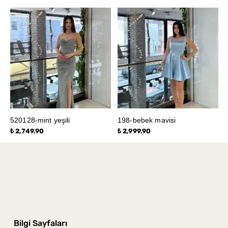
520128-mint yeşili
198-bebek mavisi
₺ 2,749.90
₺ 2,999.90
Bilgi Sayfaları