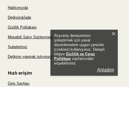
Hakkımızda
Değişim&İade
Gizlilik Politakası
Alışveriş deneyiminizi
Mesafeli Satış Sözleşmesi
iyileştirmek için yasal
düzenlemelere uygun çerezler
Şubelerimiz
(cookies) kullanıyoruz. Detaylı
bilgiye
Gizlilik ve Çerez
Değişim yapmak isityorum
Politikası
sayfamızdan
erişebilirsiniz.
Anladım
Hızlı erişim
Giriş Sayfası
Siparişim Nerede?
Şifremi Unuttum Sayfası
Favori Ürünler Sayfası
Bizimle İletişime Geç