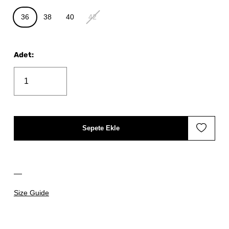
36
38
40
42
Adet
:
Sepete Ekle
Size Guide