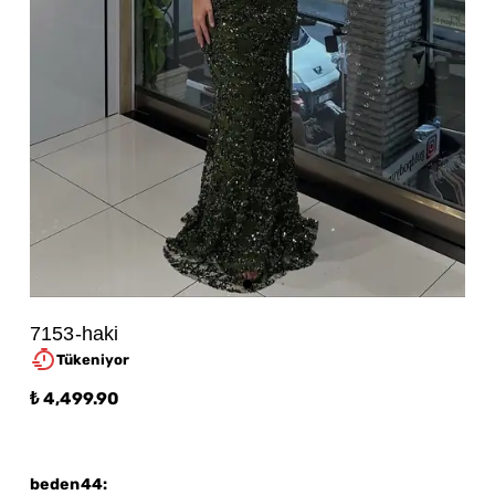
7153-haki
Tükeniyor
₺ 4,499.90
beden44
: