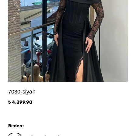
7030-siyah
₺ 4,399.90
Beden
: