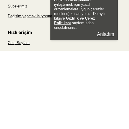
iyileştirmek için yasal
Şubelerimiz
düzenlemelere uygun çerezler
(cookies) kullanıyoruz. Detaylı
Değişim yapmak isityorum
bilgiye
Gizlilik ve Çerez
Politikası
sayfamızdan
erişebilirsiniz.
Hızlı erişim
Anladım
Giriş Sayfası
Siparişim Nerede?
Şifremi Unuttum Sayfası
Favori Ürünler Sayfası
Bizimle İletişime Geç
Sosyal
Whatsapp
Instagram