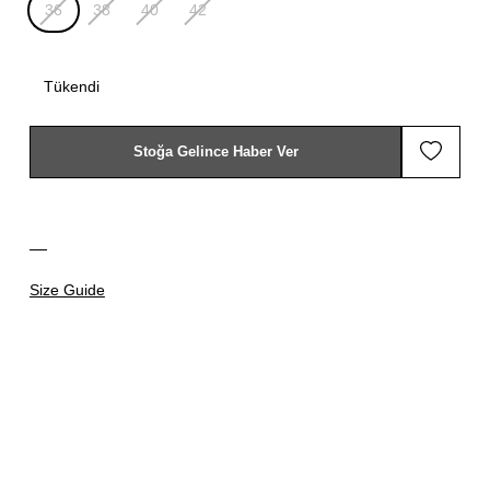
36
38
40
42
Tükendi
Stoğa Gelince Haber Ver
Size Guide