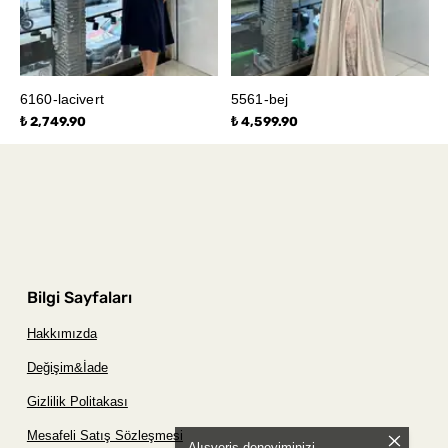
6160-lacivert
5561-bej
₺ 2,749.90
₺ 4,599.90
Bilgi Sayfaları
Hakkımızda
Değişim&İade
Gizlilik Politakası
Mesafeli Satış Sözleşmesi
Alışveriş deneyiminizi