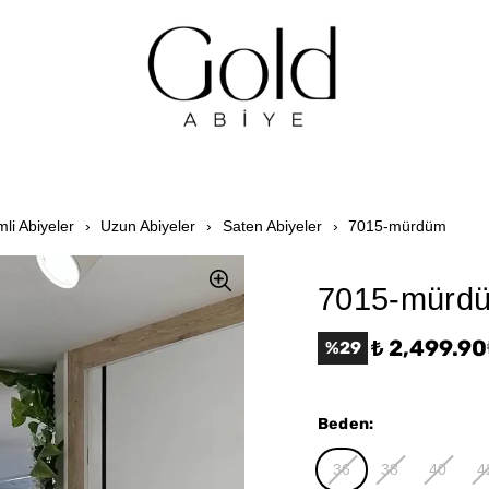
mli Abiyeler
Uzun Abiyeler
Saten Abiyeler
7015-mürdüm
7015-mürd
₺ 2,499.90
%
29
Beden
:
36
38
40
4