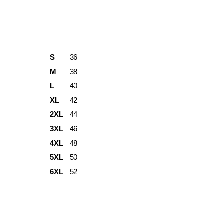
S
36
M
38
L
40
XL
42
2XL
44
3XL
46
4XL
48
5XL
50
6XL
52