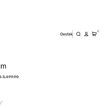
0
Destek
üm
₺ 3,499.90
2