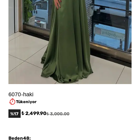
6070-haki
Tükeniyor
₺ 2,499.90
%
17
₺ 3,000.00
Beden48
: