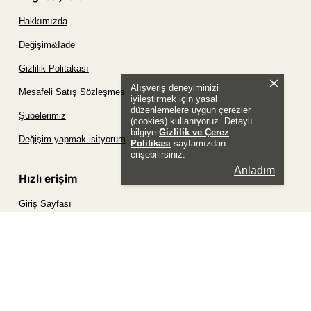
Hakkımızda
Değişim&İade
Gizlilik Politakası
Alışveriş deneyiminizi
Mesafeli Satış Sözleşmesi
iyileştirmek için yasal
düzenlemelere uygun çerezler
Şubelerimiz
(cookies) kullanıyoruz. Detaylı
bilgiye
Gizlilik ve Çerez
Değişim yapmak isityorum
Politikası
sayfamızdan
erişebilirsiniz.
Anladım
Hızlı erişim
Giriş Sayfası
Siparişim Nerede?
Şifremi Unuttum Sayfası
Favori Ürünler Sayfası
Bizimle İletişime Geç