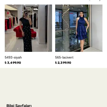
5493-siyah
565-lacivert
₺ 3,499.90
₺ 2,399.90
Bilgi Sayfaları