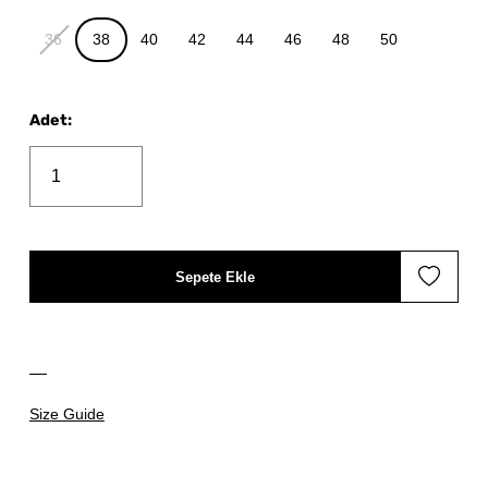
36
38
40
42
44
46
48
50
Adet
:
Sepete Ekle
Size Guide