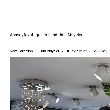
Anasayfa
Kategoriler
İndirimli Abiyeler
New Collection
Tüm Abiyeler
Uzun Abiyeler
5888-bej