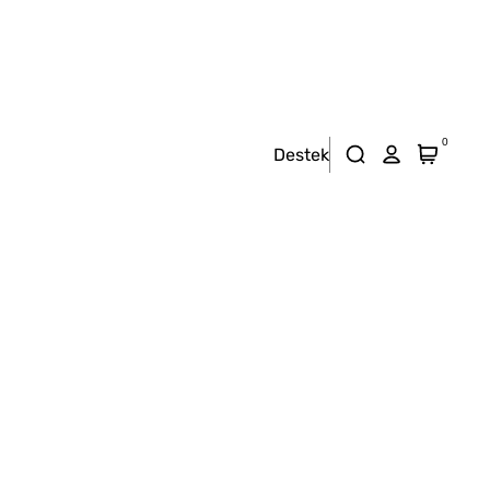
0
Destek