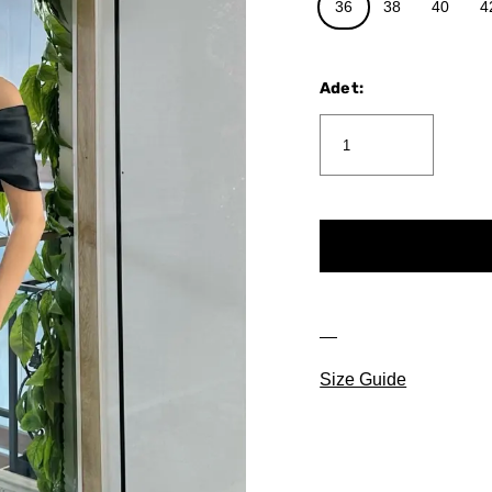
36
38
40
4
Adet
:
Size Guide