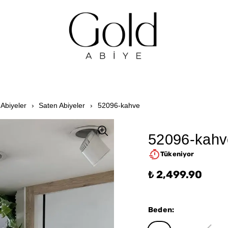
Abiyeler
Saten Abiyeler
52096-kahve
52096-kahv
Tükeniyor
₺ 2,499.90
Beden
: