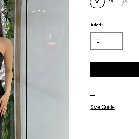
36
38
40
Adet
:
Size Guide