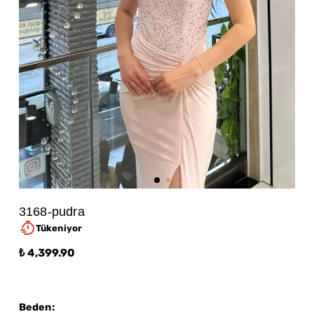
3168-pudra
Tükeniyor
₺ 4,399.90
Beden
: