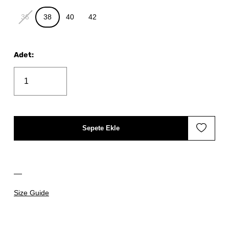
36
38
40
42
Adet
:
Sepete Ekle
Size Guide