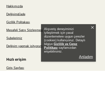
Hakkımızda
Değişim&İade
Gizlilik Politakası
Alışveriş deneyiminizi
Mesafeli Satış Sözleşmesi
iyileştirmek için yasal
düzenlemelere uygun çerezler
Şubelerimiz
(cookies) kullanıyoruz. Detaylı
bilgiye
Gizlilik ve Çerez
Değişim yapmak isityorum
Politikası
sayfamızdan
erişebilirsiniz.
Anladım
Hızlı erişim
Giriş Sayfası
Siparişim Nerede?
Şifremi Unuttum Sayfası
Favori Ürünler Sayfası
Bizimle İletişime Geç