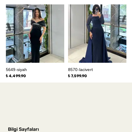
5649-siyah
8570-lacivert
₺ 4,499.90
₺ 7,599.90
Bilgi Sayfaları