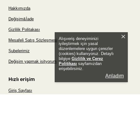
Hakkımızda
Değişim&İade
Gizlilik Politakası
Alışveriş deneyiminizi
Mesafeli Satış Sözleşmesi
iyileştirmek için yasal
düzenlemelere uygun çerezler
Şubelerimiz
(cookies) kullanıyoruz. Detaylı
bilgiye
Gizlilik ve Çerez
Değişim yapmak isityorum
Politikası
sayfamızdan
erişebilirsiniz.
Anladım
Hızlı erişim
Giriş Sayfası
Siparişim Nerede?
Şifremi Unuttum Sayfası
Favori Ürünler Sayfası
Bizimle İletişime Geç