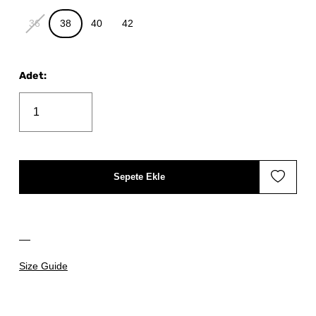
36
38
40
42
Adet
:
Sepete Ekle
Size Guide