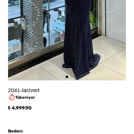
2041-lacivert
Tükeniyor
₺ 4,999.90
Beden
: