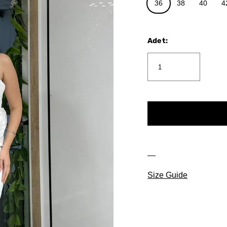
36
38
40
4
Adet
:
Size Guide