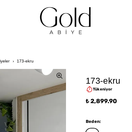
iyeler
173-ekru
173-ekru
Tükeniyor
₺ 2,899.90
Beden
: