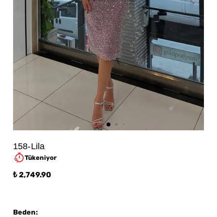
158-Lila
Tükeniyor
₺ 2,749.90
Beden
: