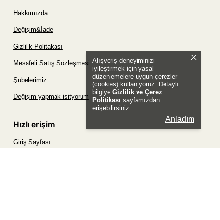
Hakkımızda
Değişim&İade
Gizlilik Politakası
Alışveriş deneyiminizi
Mesafeli Satış Sözleşmesi
iyileştirmek için yasal
düzenlemelere uygun çerezler
Şubelerimiz
(cookies) kullanıyoruz. Detaylı
bilgiye
Gizlilik ve Çerez
Değişim yapmak isityorum
Politikası
sayfamızdan
erişebilirsiniz.
Anladım
Hızlı erişim
Giriş Sayfası
Siparişim Nerede?
Şifremi Unuttum Sayfası
Favori Ürünler Sayfası
Bizimle İletişime Geç