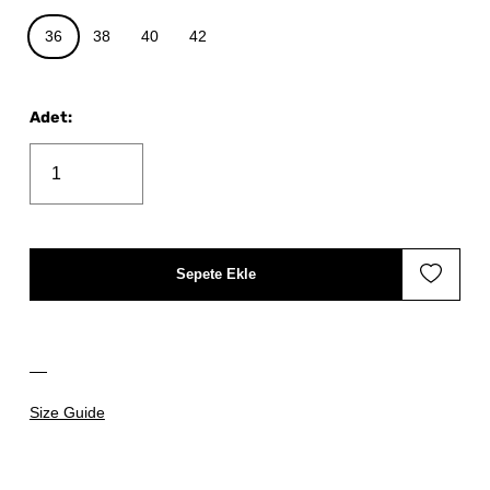
36
38
40
42
Adet
:
Sepete Ekle
Size Guide