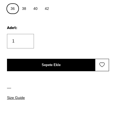
36
38
40
42
Adet
:
Sepete Ekle
Size Guide