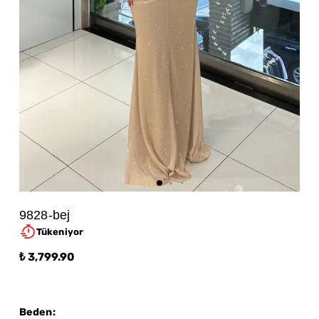
9828-bej
Tükeniyor
₺ 3,799.90
Beden
: