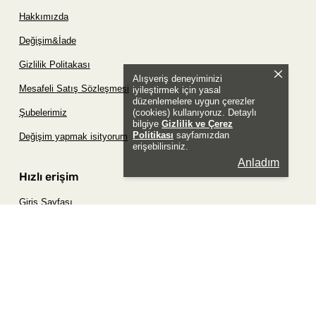
Hakkımızda
Değişim&İade
Gizlilik Politakası
Alışveriş deneyiminizi
Mesafeli Satış Sözleşmesi
iyileştirmek için yasal
düzenlemelere uygun çerezler
(cookies) kullanıyoruz. Detaylı
Şubelerimiz
bilgiye
Gizlilik ve Çerez
Politikası
sayfamızdan
Değişim yapmak isityorum
erişebilirsiniz.
Anladım
Hızlı erişim
Giriş Sayfası
Siparişim Nerede?
Şifremi Unuttum Sayfası
Favori Ürünler Sayfası
Bizimle İletişime Geç