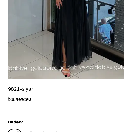
9821-siyah
₺ 2,499.90
Beden
: