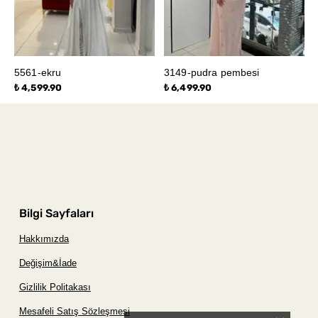
5561-ekru
3149-pudra pembesi
₺ 4,599.90
₺ 6,499.90
Bilgi Sayfaları
Hakkımızda
Değişim&İade
Gizlilik Politakası
Mesafeli Satış Sözleşmesi