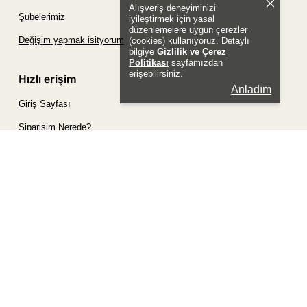
Alışveriş deneyiminizi
Şubelerimiz
iyileştirmek için yasal
düzenlemelere uygun çerezler
Değişim yapmak isityorum
(cookies) kullanıyoruz. Detaylı
bilgiye
Gizlilik ve Çerez
Politikası
sayfamızdan
erişebilirsiniz.
Hızlı erişim
Anladım
Giriş Sayfası
Siparişim Nerede?
Şifremi Unuttum Sayfası
Favori Ürünler Sayfası
Bizimle İletişime Geç
Sosyal
Whatsapp
Instagram