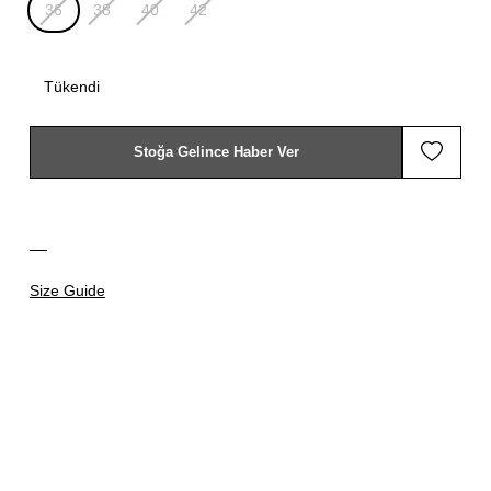
36
38
40
42
Tükendi
Stoğa Gelince Haber Ver
Size Guide