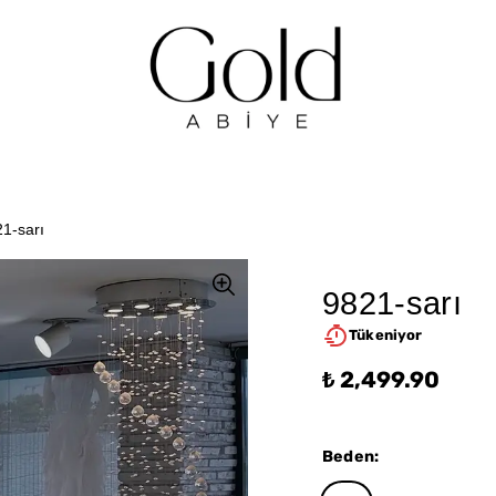
1-sarı
9821-sarı
Tükeniyor
₺ 2,499.90
Beden
: