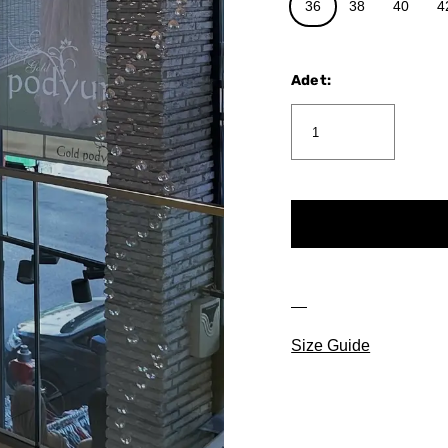
36
38
40
4
Adet
:
Size Guide