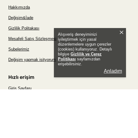
Hakkımızda
Değişim&İade
Gizlilik Politakası
Alışveriş deneyiminizi
Mesafeli Satış Sözleşmesi
iyileştirmek için yasal
düzenlemelere uygun çerezler
(cookies) kullanıyoruz. Detaylı
Şubelerimiz
bilgiye
Gizlilik ve Çerez
Politikası
sayfamızdan
Değişim yapmak isityorum
erişebilirsiniz.
Anladım
Hızlı erişim
Giriş Sayfası
Siparişim Nerede?
Şifremi Unuttum Sayfası
Favori Ürünler Sayfası
Bizimle İletişime Geç