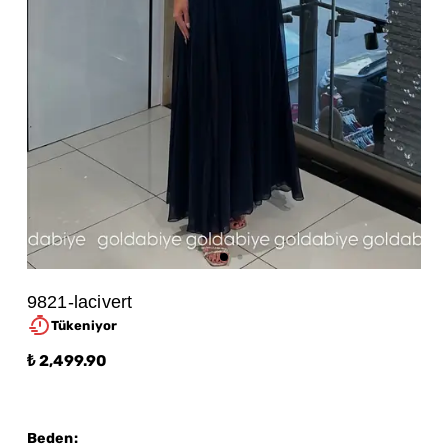
9821-lacivert
Tükeniyor
₺ 2,499.90
Beden
: