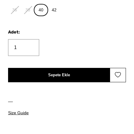
36
38
40
42
Adet
:
Sepete Ekle
Size Guide