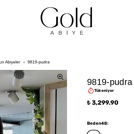
un Abiyeler
9819-pudra
9819-pudra
Tükeniyor
₺ 3,299.90
Beden48
: