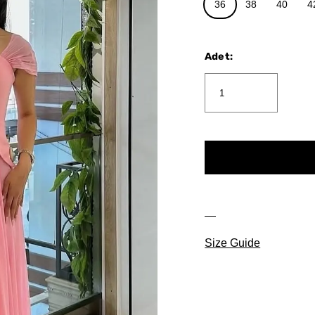
36
38
40
4
Adet
:
Size Guide