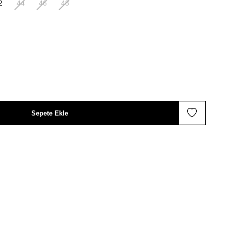
2
44
46
48
Sepete Ekle