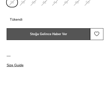
36
38
40
42
44
46
48
50
Tükendi
Stoğa Gelince Haber Ver
Size Guide