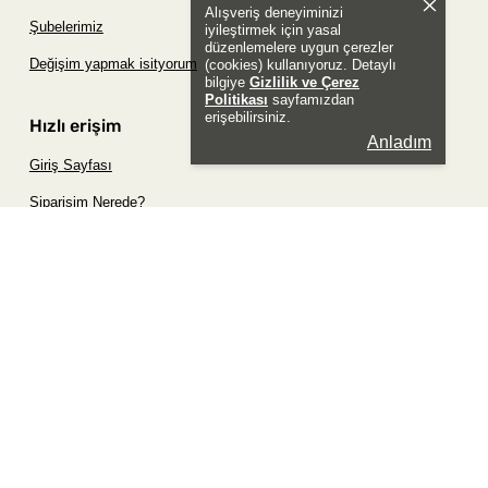
Alışveriş deneyiminizi
Şubelerimiz
iyileştirmek için yasal
düzenlemelere uygun çerezler
Değişim yapmak isityorum
(cookies) kullanıyoruz. Detaylı
bilgiye
Gizlilik ve Çerez
Politikası
sayfamızdan
erişebilirsiniz.
Hızlı erişim
Anladım
Giriş Sayfası
Siparişim Nerede?
Şifremi Unuttum Sayfası
Favori Ürünler Sayfası
Bizimle İletişime Geç
Sosyal
Whatsapp
Instagram