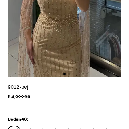
9012-bej
₺ 4,999.90
Beden48
: