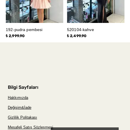
192-pudra pembesi
520104-kahve
₺ 2,999.90
₺ 2,499.90
Bilgi Sayfaları
Hakkımızda
Değişim&İade
Gizlilik Politakası
Mesafeli Satış Sözleşmesi