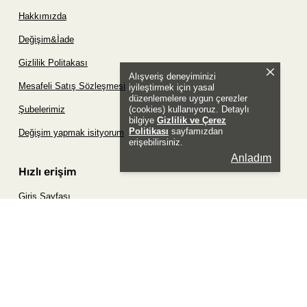
Hakkımızda
Değişim&İade
Gizlilik Politakası
Alışveriş deneyiminizi
Mesafeli Satış Sözleşmesi
iyileştirmek için yasal
düzenlemelere uygun çerezler
(cookies) kullanıyoruz. Detaylı
Şubelerimiz
bilgiye
Gizlilik ve Çerez
Politikası
sayfamızdan
Değişim yapmak isityorum
erişebilirsiniz.
Anladım
Hızlı erişim
Giriş Sayfası
Siparişim Nerede?
Şifremi Unuttum Sayfası
Favori Ürünler Sayfası
Bizimle İletişime Geç