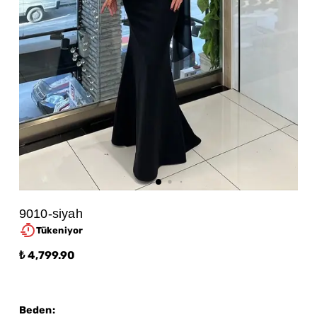
9010-siyah
Tükeniyor
₺ 4,799.90
Beden
: