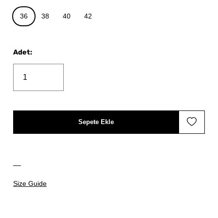
36
38
40
42
Adet
:
Sepete Ekle
Size Guide