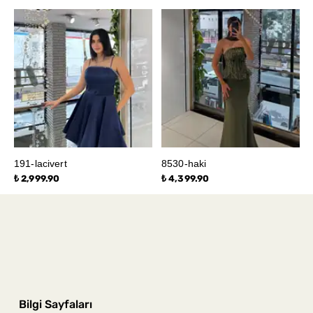
191-lacivert
8530-haki
₺ 2,999.90
₺ 4,399.90
Bilgi Sayfaları