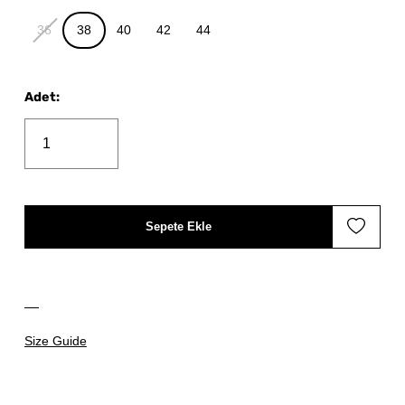
36
38
40
42
44
Adet
:
Sepete Ekle
Size Guide