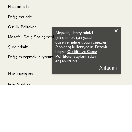
Hakkımızda
Değişim&İade
Gizlilik Politakası
Alışveriş deneyiminizi
Mesafeli Satış Sözleşmesi
iyileştirmek için yasal
düzenlemelere uygun çerezler
(cookies) kullanıyoruz. Detaylı
Şubelerimiz
bilgiye
Gizlilik ve Çerez
Politikası
sayfamızdan
Değişim yapmak isityorum
erişebilirsiniz.
Anladım
Hızlı erişim
Giriş Sayfası
Siparişim Nerede?
Şifremi Unuttum Sayfası
Favori Ürünler Sayfası
Bizimle İletişime Geç