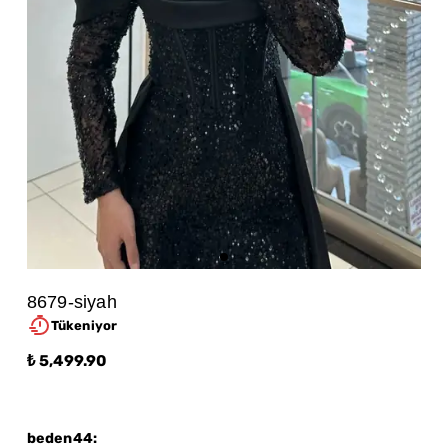
8679-siyah
Tükeniyor
₺ 5,499.90
beden44
: