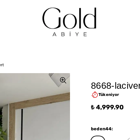
rt
8668-laciver
Tükeniyor
₺ 4,999.90
beden44
: