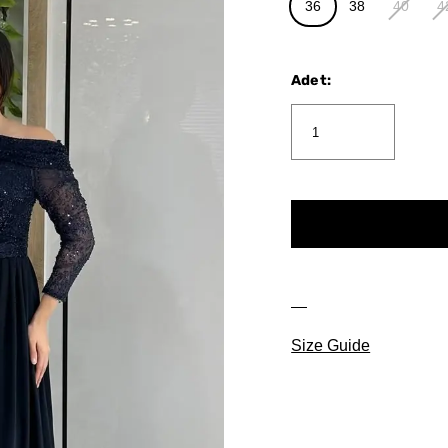
36
38
40
4
Adet
:
Size Guide