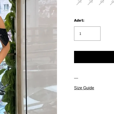
36
38
40
4
Adet
:
Size Guide