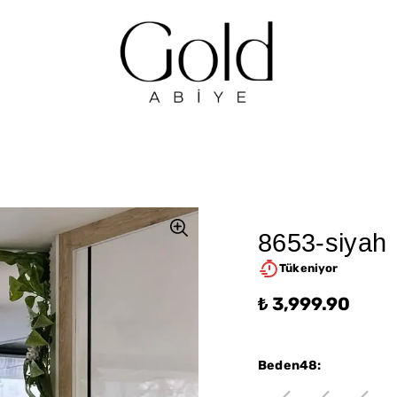
8653-siyah
Tükeniyor
₺ 3,999.90
Beden48
: