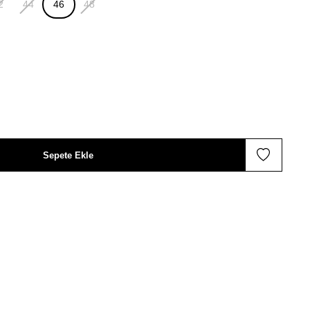
2
44
46
48
Sepete Ekle