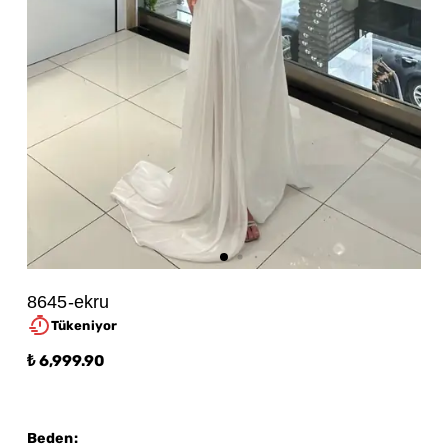
8645-ekru
Tükeniyor
₺ 6,999.90
Beden
: