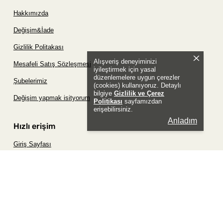
Hakkımızda
Değişim&İade
Gizlilik Politakası
Alışveriş deneyiminizi
Mesafeli Satış Sözleşmesi
iyileştirmek için yasal
düzenlemelere uygun çerezler
Şubelerimiz
(cookies) kullanıyoruz. Detaylı
bilgiye
Gizlilik ve Çerez
Değişim yapmak isityorum
Politikası
sayfamızdan
erişebilirsiniz.
Anladım
Hızlı erişim
Giriş Sayfası
Siparişim Nerede?
Şifremi Unuttum Sayfası
Favori Ürünler Sayfası
Bizimle İletişime Geç