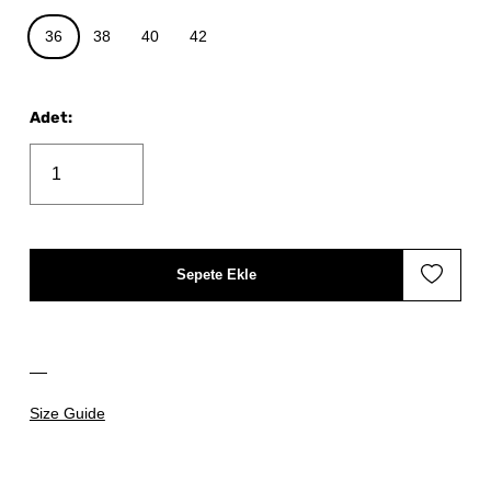
36
38
40
42
Adet
:
Sepete Ekle
Size Guide