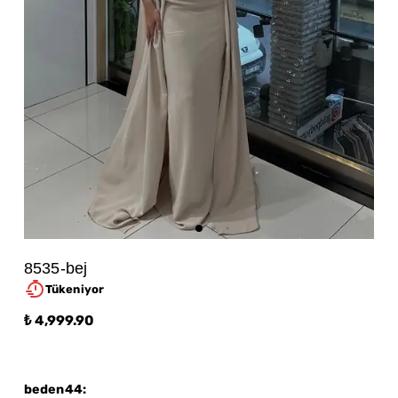
8535-bej
Tükeniyor
₺ 4,999.90
beden44
: