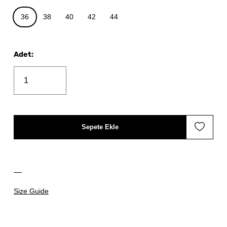
36
38
40
42
44
Adet
:
Sepete Ekle
Size Guide