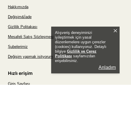
Hakkımızda
Değişim&İade
Gizlilik Politakası
Alışveriş deneyiminizi
Mesafeli Satış Sözleşmesi
iyileştirmek için yasal
düzenlemelere uygun çerezler
(cookies) kullanıyoruz. Detaylı
Şubelerimiz
bilgiye
Gizlilik ve Çerez
Politikası
sayfamızdan
Değişim yapmak isityorum
erişebilirsiniz.
Anladım
Hızlı erişim
Giriş Sayfası
Siparişim Nerede?
Şifremi Unuttum Sayfası
Favori Ürünler Sayfası
Bizimle İletişime Geç