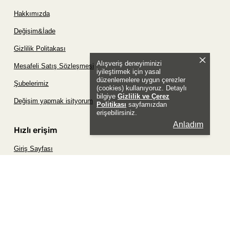
Hakkımızda
Değişim&İade
Gizlilik Politakası
Alışveriş deneyiminizi
Mesafeli Satış Sözleşmesi
iyileştirmek için yasal
düzenlemelere uygun çerezler
Şubelerimiz
(cookies) kullanıyoruz. Detaylı
bilgiye
Gizlilik ve Çerez
Değişim yapmak isityorum
Politikası
sayfamızdan
erişebilirsiniz.
Anladım
Hızlı erişim
Giriş Sayfası
Siparişim Nerede?
Şifremi Unuttum Sayfası
Favori Ürünler Sayfası
Bizimle İletişime Geç