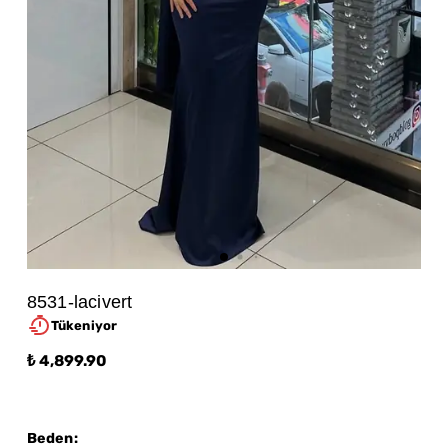
8531-lacivert
Tükeniyor
₺ 4,899.90
Beden
: