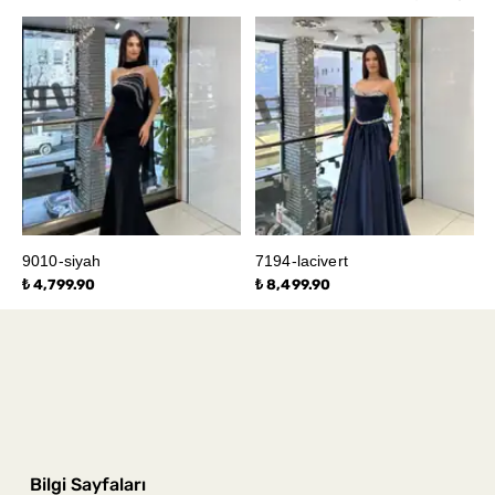
9010-siyah
7194-lacivert
₺ 4,799.90
₺ 8,499.90
Bilgi Sayfaları