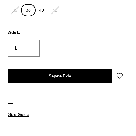
36
38
40
42
Adet
:
Sepete Ekle
Size Guide