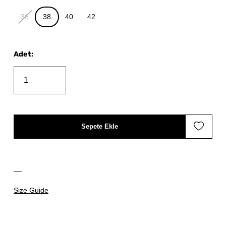
36
38
40
42
Adet
:
Sepete Ekle
Size Guide