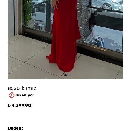
8530-kırmızı
Tükeniyor
₺ 4,399.90
Beden
: