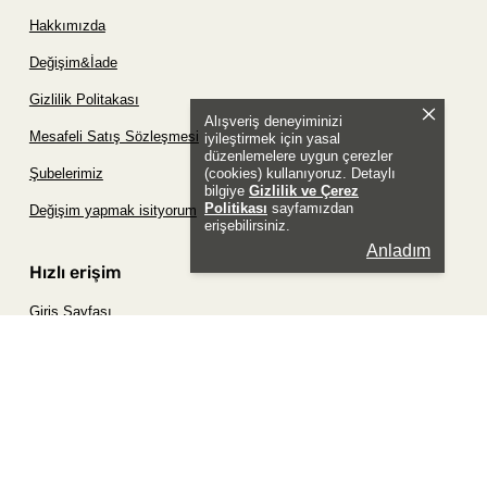
Hakkımızda
Değişim&İade
Gizlilik Politakası
Alışveriş deneyiminizi
Mesafeli Satış Sözleşmesi
iyileştirmek için yasal
düzenlemelere uygun çerezler
(cookies) kullanıyoruz. Detaylı
Şubelerimiz
bilgiye
Gizlilik ve Çerez
Politikası
sayfamızdan
Değişim yapmak isityorum
erişebilirsiniz.
Anladım
Hızlı erişim
Giriş Sayfası
Siparişim Nerede?
Şifremi Unuttum Sayfası
Favori Ürünler Sayfası
Bizimle İletişime Geç