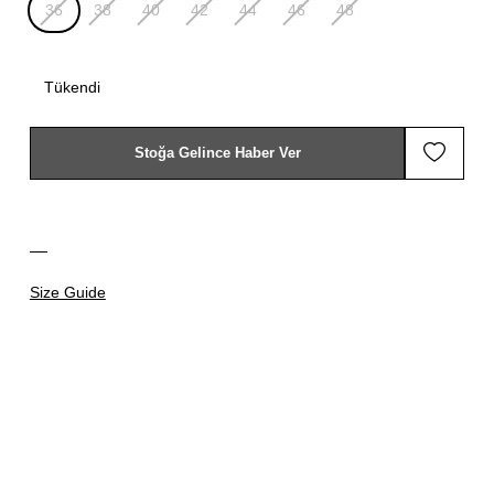
36
38
40
42
44
46
48
Tükendi
Stoğa Gelince Haber Ver
Size Guide