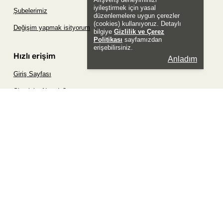
iyileştirmek için yasal
Şubelerimiz
düzenlemelere uygun çerezler
(cookies) kullanıyoruz. Detaylı
Değişim yapmak isityorum
bilgiye
Gizlilik ve Çerez
Politikası
sayfamızdan
erişebilirsiniz.
Hızlı erişim
Anladım
Giriş Sayfası
Siparişim Nerede?
Şifremi Unuttum Sayfası
Favori Ürünler Sayfası
Bizimle İletişime Geç
Sosyal
Whatsapp
Instagram