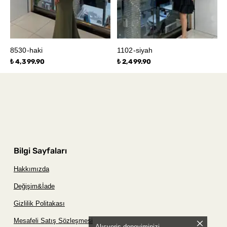
8530-haki
1102-siyah
₺ 4,399.90
₺ 2,499.90
Bilgi Sayfaları
Hakkımızda
Değişim&İade
Gizlilik Politakası
Mesafeli Satış Sözleşmesi
Alışveriş deneyiminizi