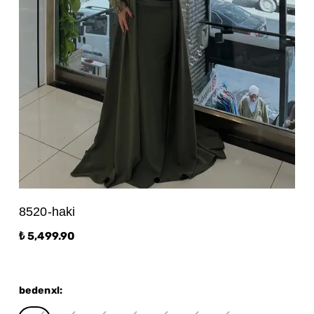
8520-haki
₺ 5,499.90
bedenxl
: