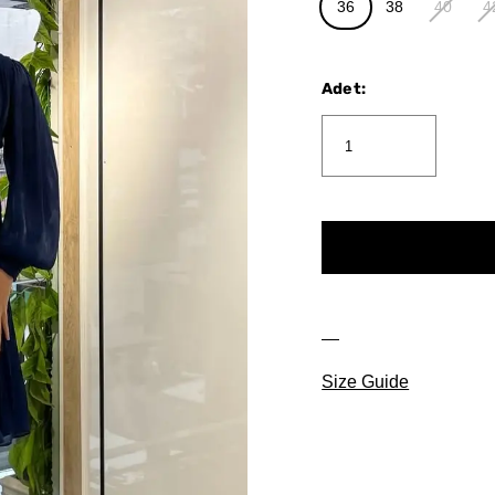
36
38
40
4
Adet
:
Size Guide