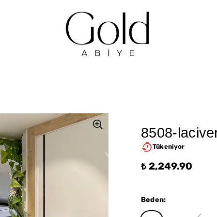
8508-laciver
Tükeniyor
₺ 2,249.90
Beden
: