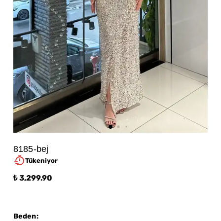
8185-bej
Tükeniyor
₺ 3,299.90
Beden
: