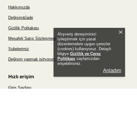
Hakkımızda
Değişim&İade
Gizlilik Politakası
Alışveriş deneyiminizi
Mesafeli Satış Sözleşmesi
iyileştirmek için yasal
düzenlemelere uygun çerezler
(cookies) kullanıyoruz. Detaylı
Şubelerimiz
bilgiye
Gizlilik ve Çerez
Politikası
sayfamızdan
Değişim yapmak isityorum
erişebilirsiniz.
Anladım
Hızlı erişim
Giriş Sayfası
Siparişim Nerede?
Şifremi Unuttum Sayfası
Favori Ürünler Sayfası
Bizimle İletişime Geç