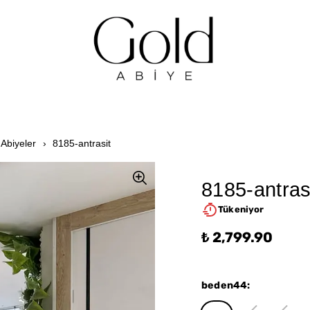
Abiyeler
8185-antrasit
8185-antras
Tükeniyor
₺ 2,799.90
beden44
: