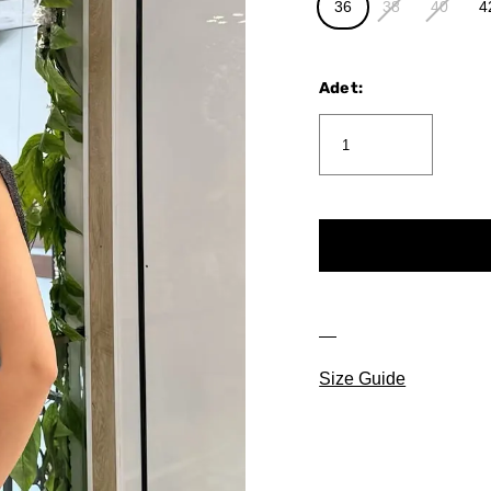
36
38
40
4
Adet
:
Size Guide