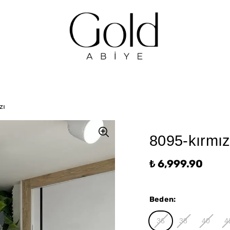
zı
8095-kırmız
₺ 6,999.90
Beden
:
36
38
40
4